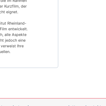
 die im Rahmen
r Kurzfilm, der
cht eignet.
tut Rheinland-
Film entwickelt.
h, alle Aspekte
cht jedoch eine
verweist Ihre
ellen.