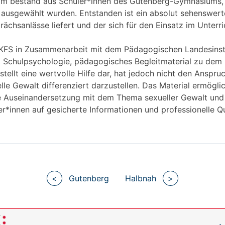
am bestand aus Schüler*innen des Gutenberg-Gymnasiums,
 ausgewählt wurden. Entstanden ist ein absolut sehenswerte
rächsanlässe liefert und der sich für den Einsatz im Unterri
MKFS in Zusammenarbeit mit dem Pädagogischen Landesinsti
g Schulpsychologie, pädagogisches Begleitmaterial zu dem 
tellt eine wertvolle Hilfe dar, hat jedoch nicht den Anspruc
le Gewalt differenziert darzustellen. Das Material ermögli
Auseinandersetzung mit dem Thema sexueller Gewalt und 
er*innen auf gesicherte Informationen und professionelle Qu
Beitragsnavigation
<
Gutenberg
Halbnah
>