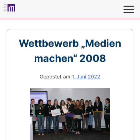
Direkt
zum
Inhalt
MKFS
MedienKompetenz Forum Südwest: Heute für Morgen
Lernen
Wettbewerb „Medien
machen“ 2008
Gepostet am
1. Juni 2022