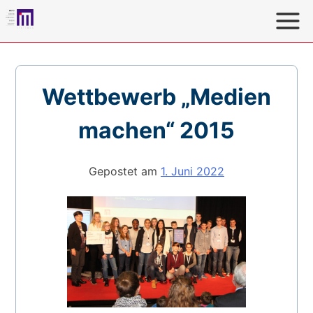
Direkt
zum
Inhalt
MKFS
MedienKompetenz Forum Südwest: Heute für Morgen
Lernen
Wettbewerb „Medien
machen“ 2015
Gepostet am
1. Juni 2022