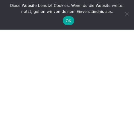
Diese Website benutzt Cookies. Wenn du die Website weiter
nutzt, gehen wir von deinem Einverständnis aus.
OK
datenschutz
impressum
newsletter
kontakt